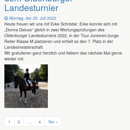
Landesturnier
Datum:
Montag, der 25. Juli 2022
Heute freuen wir uns mit Evke Schröder. Evke konnte sich mit
„Donna Deluxe“ gleich in zwei Wertungsprüfungen des
Oldenburger Landesturniers 2022, in der Tour Junioren/Junge
Reiter Klasse M platzieren und erhielt so den 7. Platz in der
Landesmeisterschaft.
Wir gratulieren ganz herzlich und fiebern das nächste Mal gerne
wieder mit.
Beitrags-
Navigation
1
2
…
4
Vor »