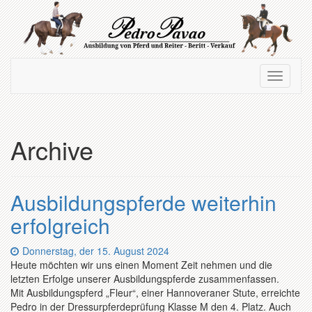
Zum
Hauptinhalt
springen
Navigation
Navigati
ein-/ausblenden
ein-/au
Archive
Ausbildungspferde weiterhin
erfolgreich
Datum:
Donnerstag, der 15. August 2024
Heute möchten wir uns einen Moment Zeit nehmen und die
letzten Erfolge unserer Ausbildungspferde zusammenfassen.
Mit Ausbildungspferd „Fleur“, einer Hannoveraner Stute, erreichte
Pedro in der Dressurpferdeprüfung Klasse M den 4. Platz. Auch