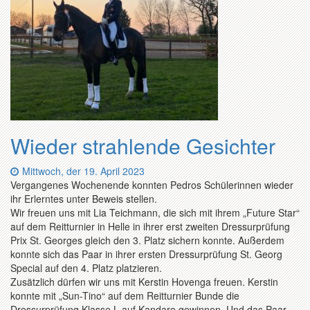
Wieder strahlende Gesichter
Datum:
Mittwoch, der 19. April 2023
Vergangenes Wochenende konnten Pedros Schülerinnen wieder
ihr Erlerntes unter Beweis stellen.
Wir freuen uns mit Lia Teichmann, die sich mit ihrem „Future Star“
auf dem Reitturnier in Helle in ihrer erst zweiten Dressurprüfung
Prix St. Georges gleich den 3. Platz sichern konnte. Außerdem
konnte sich das Paar in ihrer ersten Dressurprüfung St. Georg
Special auf den 4. Platz platzieren.
Zusätzlich dürfen wir uns mit Kerstin Hovenga freuen. Kerstin
konnte mit „Sun-Tino“ auf dem Reitturnier Bunde die
Dressurprüfung Klasse L auf Kandare gewinnen. Und das Paar