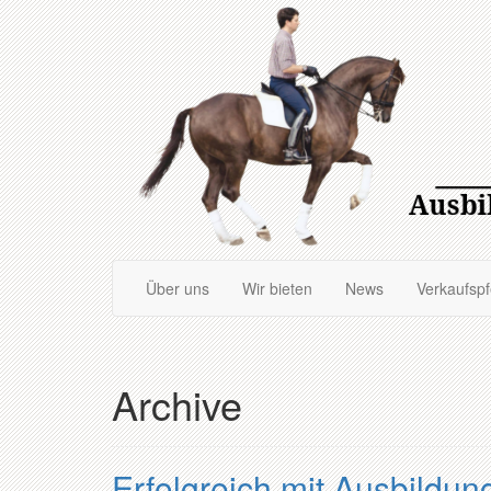
Zum
Hauptinhalt
springen
Über uns
Wir bieten
News
Verkaufsp
Archive
Erfolgreich mit Ausbildun