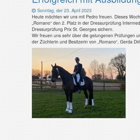
Datum:
Sonntag, der 23. April 2023
Heute möchten wir uns mit Pedro freuen. Dieses Woch
„Romano“ den 2. Platz in der Dressurprüfung Intermedi
Dressurprüfung Prix St. Georges sichern.
Wir freuen uns sehr über die gelungenen Prüfungen un
der Züchterin und Besitzerin von „Romano“, Gerda Di