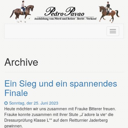
Zum
Hauptinhalt
springen
Navigation
Navigati
ein-/ausblenden
ein-/au
Archive
Ein Sieg und ein spannendes
Finale
Datum:
Sonntag, der 25. Juni 2023
Heute möchten wir uns zusammen mit Frauke Bitterer freuen.
Frauke konnte zusammen mit ihrer Stute „J´adore la vie“ die
Dressurprüfung Klasse L** auf dem Reitturnier Jaderberg
gewinnen.