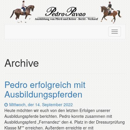
Zum
Hauptinhalt
springen
Navigation
Navigati
ein-/ausblenden
ein-/au
Archive
Pedro erfolgreich mit
Ausbildungspferden
Datum:
Mittwoch, der 14. September 2022
Heute möchten wir euch von den letzten Erfolgen unserer
Ausbildungspferde berichten. Pedro konnte zusammen mit
Ausbildungspferd „Fernandez“ den 4. Platz in der Dressurprüfung
Klasse M** erreichen. Außerdem erreichte er mit