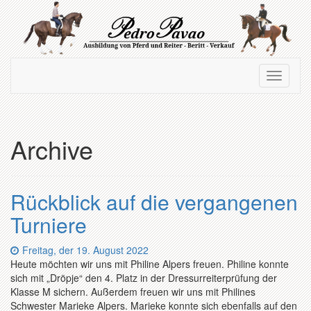
Zum
Hauptinhalt
springen
Navigation
Navigati
ein-/ausblenden
ein-/au
Archive
Rückblick auf die vergangenen
Turniere
Datum:
Freitag, der 19. August 2022
Heute möchten wir uns mit Philine Alpers freuen. Philine konnte
sich mit „Dröpje“ den 4. Platz in der Dressurreiterprüfung der
Klasse M sichern. Außerdem freuen wir uns mit Philines
Schwester Marieke Alpers. Marieke konnte sich ebenfalls auf den