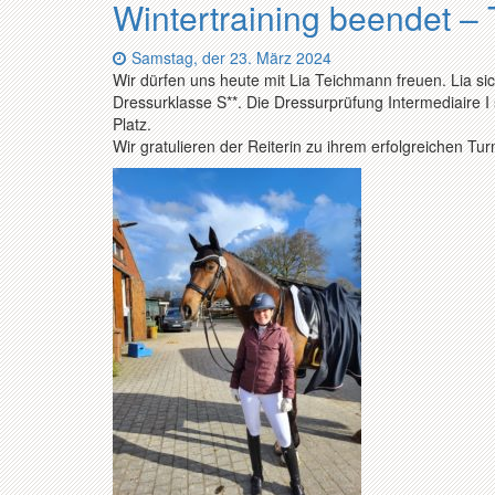
Wintertraining beendet – 
Datum:
Samstag, der 23. März 2024
Wir dürfen uns heute mit Lia Teichmann freuen. Lia sich
Dressurklasse S**. Die Dressurprüfung Intermediaire I 
Platz.
Wir gratulieren der Reiterin zu ihrem erfolgreichen Tur