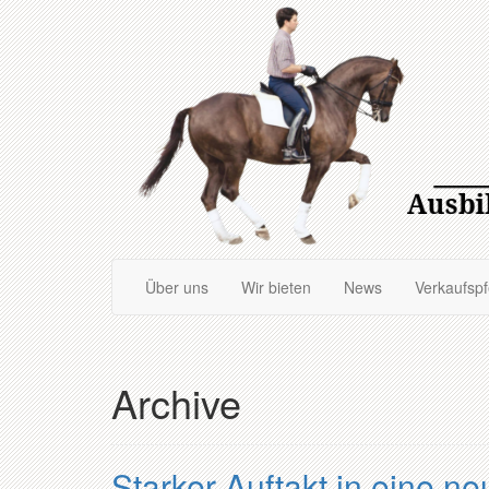
Zum
Hauptinhalt
springen
Über uns
Wir bieten
News
Verkaufsp
Archive
Starker Auftakt in eine n