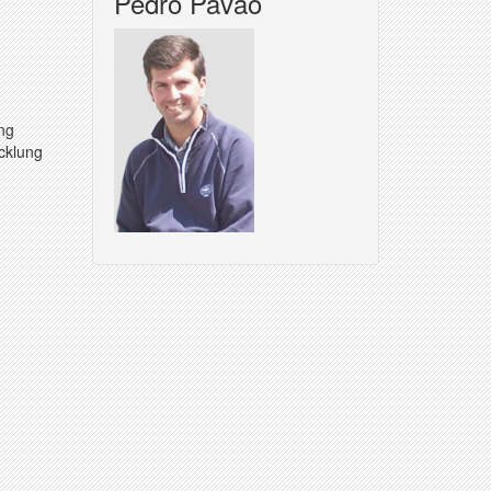
Pedro Pavao
ng
icklung