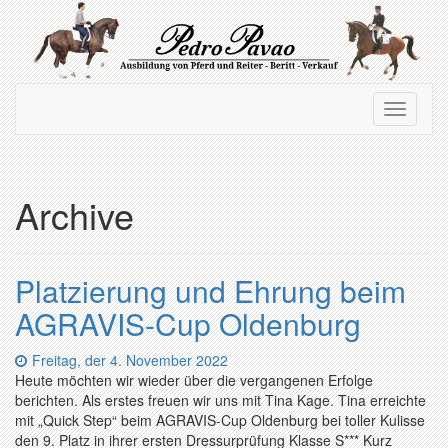
Zum
Hauptinhalt
springen
Navigation
Navigati
ein-/ausblenden
ein-/au
Archive
Platzierung und Ehrung beim
AGRAVIS-Cup Oldenburg
Datum:
Freitag, der 4. November 2022
Heute möchten wir wieder über die vergangenen Erfolge
berichten. Als erstes freuen wir uns mit Tina Kage. Tina erreichte
mit „Quick Step“ beim AGRAVIS-Cup Oldenburg bei toller Kulisse
den 9. Platz in ihrer ersten Dressurprüfung Klasse S*** Kurz