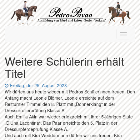
Zum
Hauptinhalt
springen
Navigation
Navigati
ein-/ausblenden
ein-/au
Weitere Schülerin erhält
Titel
Datum:
Freitag, der 25. August 2023
Wir dürfen uns heute wieder mit Pedros Schülerinnen freuen. Den
Anfang macht Leonie Blömer. Leonie erreichte auf dem
Reitturnier Timmel den 8. Platz mit „Donnerklang“ in der
Dressurreiterprüfung Klasse A.
Auch Emilia Akin war wieder erfolgreich mit ihrer 5-jährigen Stute
„D’Una Lacontina“. Das Paar erreichte den 5. Platz in der
Dressurpferdeprüfung Klasse A.
Und auch mit Kira Weddermann dürfen wir uns freuen. Kira