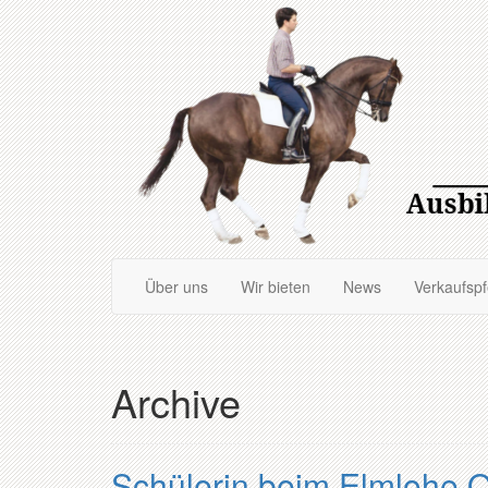
Zum
Hauptinhalt
springen
Über uns
Wir bieten
News
Verkaufsp
Archive
Schülerin beim Elmlohe O