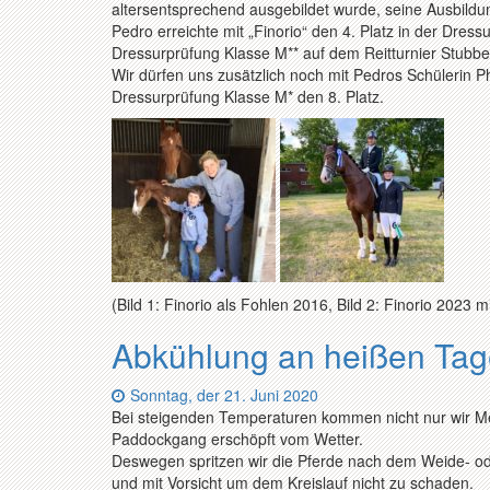
altersentsprechend ausgebildet wurde, seine Ausbildung
Pedro erreichte mit „Finorio“ den 4. Platz in der Dress
Dressurprüfung Klasse M** auf dem Reitturnier Stubb
Wir dürfen uns zusätzlich noch mit Pedros Schülerin Phi
Dressurprüfung Klasse M* den 8. Platz.
(Bild 1: Finorio als Fohlen 2016, Bild 2: Finorio 2023 m
Abkühlung an heißen Ta
Datum:
Sonntag, der 21. Juni 2020
Bei steigenden Temperaturen kommen nicht nur wir Me
Paddockgang erschöpft vom Wetter.
Deswegen spritzen wir die Pferde nach dem Weide- o
und mit Vorsicht um dem Kreislauf nicht zu schaden.