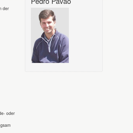
Pedro Pavao
n der
de- oder
angsam