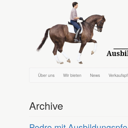
Zum
Hauptinhalt
springen
Über uns
Wir bieten
News
Verkaufsp
Archive
Pedro mit Ausbildungspfe