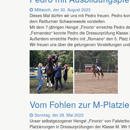
Datum:
Mittwoch, der 30. August 2023
Dieses Mal dürfen wir uns mit Pedro freuen. Pedro ko
dem Reitturnier Schwanewede vorstellen.
Mit dem 7-jährigen Hengst „Finorio“ erreichte Pedro d
„Fernandez“ konnte Pedro die Dressurprüfung Klasse S
Außerdem erreichte Pedro mit „Romano“ den 5. Platz i
Wir freuen uns über die gelungenen Vorstellungen und 
Vom Fohlen zur M-Platzi
Datum:
Sonntag, der 28. Mai 2023
Unser selbstgezogener Hengst „Finorio“ von Falsterbo
Platzierungen in Dressurprüfungen der Klasse M. Wir 