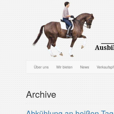
Zum
Hauptinhalt
springen
Über uns
Wir bieten
News
Verkaufsp
Archive
Abkühlung an heißen Ta