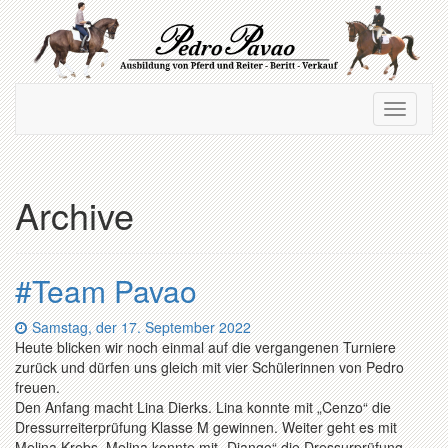
Zum
Hauptinhalt
springen
Navigation
Navigati
ein-/ausblenden
ein-/au
Archive
#Team Pavao
Datum:
Samstag, der 17. September 2022
Heute blicken wir noch einmal auf die vergangenen Turniere
zurück und dürfen uns gleich mit vier Schülerinnen von Pedro
freuen.
Den Anfang macht Lina Dierks. Lina konnte mit „Cenzo“ die
Dressurreiterprüfung Klasse M gewinnen. Weiter geht es mit
Melina Krebs. Melina konnte mit „Django“ die Dressurprüfung