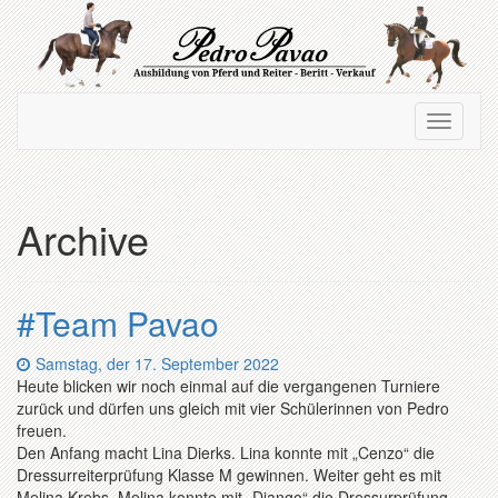
Zum
Hauptinhalt
springen
Navigation
Navigati
ein-/ausblenden
ein-/au
Archive
#Team Pavao
Datum:
Samstag, der 17. September 2022
Heute blicken wir noch einmal auf die vergangenen Turniere
zurück und dürfen uns gleich mit vier Schülerinnen von Pedro
freuen.
Den Anfang macht Lina Dierks. Lina konnte mit „Cenzo“ die
Dressurreiterprüfung Klasse M gewinnen. Weiter geht es mit
Melina Krebs. Melina konnte mit „Django“ die Dressurprüfung