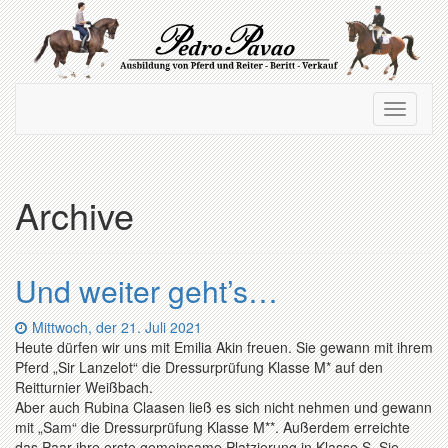
Zum
Hauptinhalt
springen
Navigation
Navigati
ein-/ausblenden
ein-/au
Archive
Und weiter geht’s…
Datum:
Mittwoch, der 21. Juli 2021
Heute dürfen wir uns mit Emilia Akin freuen. Sie gewann mit ihrem
Pferd „Sir Lanzelot“ die Dressurprüfung Klasse M* auf den
Reitturnier Weißbach.
Aber auch Rubina Claasen ließ es sich nicht nehmen und gewann
mit „Sam“ die Dressurprüfung Klasse M**. Außerdem erreichte
das Paar ihre erste gemeinsame Platzierung in Klasse S. Sie