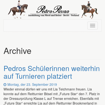
Zum
Hauptinhalt
springen
Navigation
Navigati
ein-/ausblenden
ein-/au
Archive
Pedros Schülerinnen weiterhin
auf Turnieren platziert
Datum:
Montag, der 23. September 2019
Wieder einmal dürfen wir uns mit Lia Teichmann freuen. Lia
konnte auf dem Reitturnier Bösel mit „Future Star“ den 7. Platz in
der Dressurprüfung Klasse L auf Trense erreichen. Ebenfalls mit
„Future Star“ erreichte Lia auf dem Reitturnier Brookmerland in