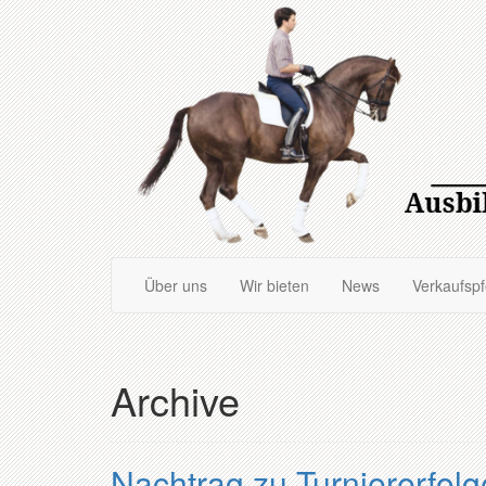
Zum
Hauptinhalt
springen
Über uns
Wir bieten
News
Verkaufsp
Archive
Nachtrag zu Turniererfol