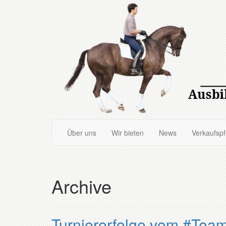
Zum
Hauptinhalt
springen
Über uns
Wir bieten
News
Verkaufsp
Archive
Turniererfolge vom #Tea