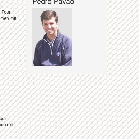
Pedro Pavao
m
r Tour
mmen mit
 der
men mit