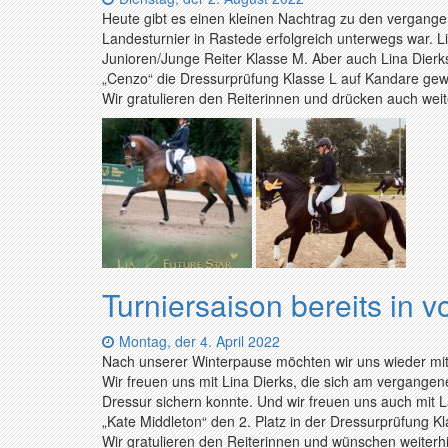
Heute gibt es einen kleinen Nachtrag zu den vergange
Landesturnier in Rastede erfolgreich unterwegs war. Li
Junioren/Junge Reiter Klasse M. Aber auch Lina Dier
„Cenzo“ die Dressurprüfung Klasse L auf Kandare gew
Wir gratulieren den Reiterinnen und drücken auch wei
Turniersaison bereits in 
Datum:
Montag, der 4. April 2022
Nach unserer Winterpause möchten wir uns wieder mit
Wir freuen uns mit Lina Dierks, die sich am vergangen
Dressur sichern konnte. Und wir freuen uns auch mit 
„Kate Middleton“ den 2. Platz in der Dressurprüfung K
Wir gratulieren den Reiterinnen und wünschen weiterhin