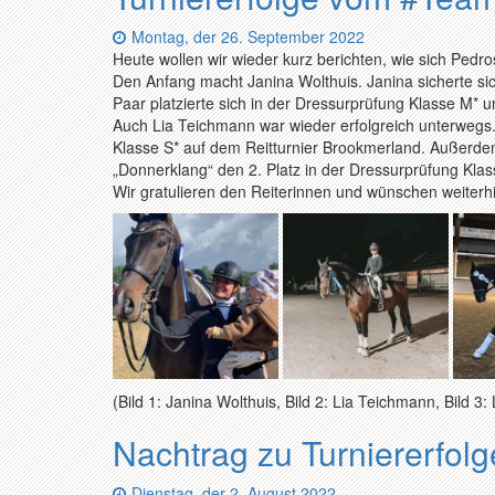
Datum:
Montag, der 26. September 2022
Heute wollen wir wieder kurz berichten, wie sich Ped
Den Anfang macht Janina Wolthuis. Janina sicherte sic
Paar platzierte sich in der Dressurprüfung Klasse M* 
Auch Lia Teichmann war wieder erfolgreich unterwegs. L
Klasse S* auf dem Reitturnier Brookmerland. Außerdem
„Donnerklang“ den 2. Platz in der Dressurprüfung Klass
Wir gratulieren den Reiterinnen und wünschen weiterhin
(Bild 1: Janina Wolthuis, Bild 2: Lia Teichmann, Bild 3
Nachtrag zu Turniererfol
Datum:
Dienstag, der 2. August 2022