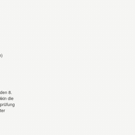
n)
 den 8.
Akin die
rprüfung
ter