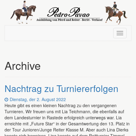
Zum
Hauptinhalt
springen
Navigation
Navigati
ein-/ausblenden
ein-/au
Archive
Nachtrag zu Turniererfolgen
Datum:
Dienstag, der 2. August 2022
Heute gibt es einen kleinen Nachtrag zu den vergangenen
Turnieren. Wir freuen uns mit Lia Teichmann, die ebenfalls auf
dem Landesturnier in Rastede erfolgreich unterwegs war. Lia
erreichte mit „Future Star“ in der Gesamtwertung den 13. Platz in
der Tour Junioren/Junge Reiter Klasse M. Aber auch Lina Dierks
konnte sich beweisen. Lina konnte auf dem Reitturnier Timmel