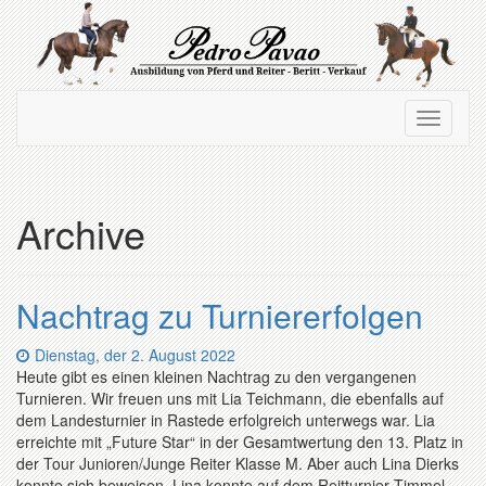
Zum
Hauptinhalt
springen
Navigation
Navigati
ein-/ausblenden
ein-/au
Archive
Nachtrag zu Turniererfolgen
Datum:
Dienstag, der 2. August 2022
Heute gibt es einen kleinen Nachtrag zu den vergangenen
Turnieren. Wir freuen uns mit Lia Teichmann, die ebenfalls auf
dem Landesturnier in Rastede erfolgreich unterwegs war. Lia
erreichte mit „Future Star“ in der Gesamtwertung den 13. Platz in
der Tour Junioren/Junge Reiter Klasse M. Aber auch Lina Dierks
konnte sich beweisen. Lina konnte auf dem Reitturnier Timmel