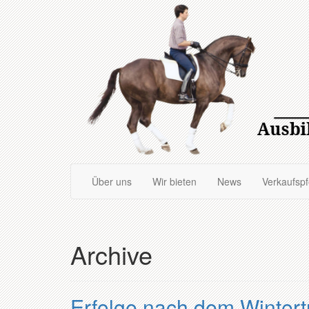
Zum
Hauptinhalt
springen
Über uns
Wir bieten
News
Verkaufsp
Archive
Erfolge nach dem Wintert