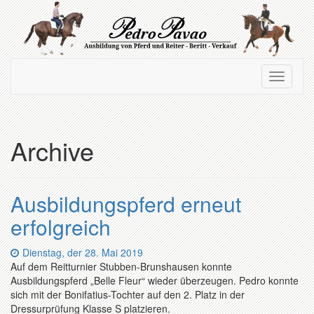
Zum
Hauptinhalt
springen
Navigation
Navigati
ein-/ausblenden
ein-/au
Archive
Ausbildungspferd erneut
erfolgreich
Datum:
Dienstag, der 28. Mai 2019
Auf dem Reitturnier Stubben-Brunshausen konnte
Ausbildungspferd „Belle Fleur“ wieder überzeugen. Pedro konnte
sich mit der Bonifatius-Tochter auf den 2. Platz in der
Dressurprüfung Klasse S platzieren.