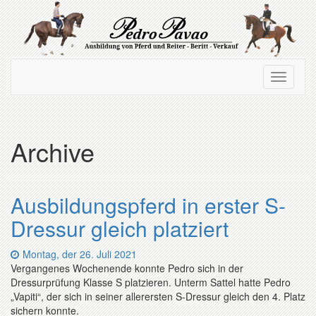
Zum
Hauptinhalt
springen
Navigation
Navigati
ein-/ausblenden
ein-/au
Archive
Ausbildungspferd in erster S-
Dressur gleich platziert
Datum:
Montag, der 26. Juli 2021
Vergangenes Wochenende konnte Pedro sich in der
Dressurprüfung Klasse S platzieren. Unterm Sattel hatte Pedro
„Vapiti“, der sich in seiner allerersten S-Dressur gleich den 4. Platz
sichern konnte.