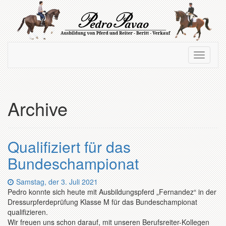
Zum
Hauptinhalt
springen
Navigation
Navigati
ein-/ausblenden
ein-/au
Archive
Qualifiziert für das
Bundeschampionat
Datum:
Samstag, der 3. Juli 2021
Pedro konnte sich heute mit Ausbildungspferd „Fernandez“ in der
Dressurpferdeprüfung Klasse M für das Bundeschampionat
qualifizieren.
Wir freuen uns schon darauf, mit unseren Berufsreiter-Kollegen