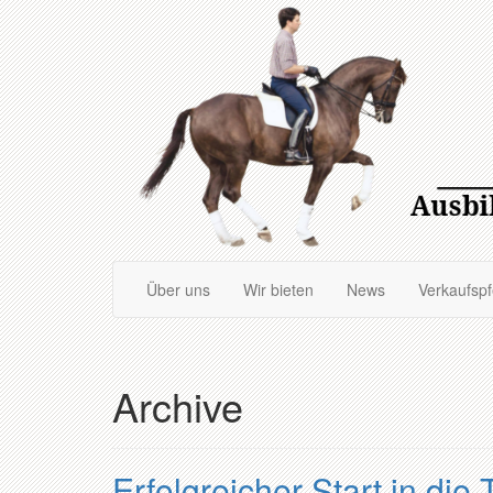
Zum
Hauptinhalt
springen
Über uns
Wir bieten
News
Verkaufsp
Archive
Erfolgreicher Start in die