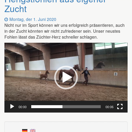
Zucht
Datum:
Montag, der 1. Juni 2020
Nicht nur im Sport können wir uns erfolgreich präsentieren, auch
in der Zucht könnten wir nicht zufriedener sein. Unser neustes
Fohlen lässt das Züchter-Herz schneller schlagen.
Video-
Player
00:00
00:06