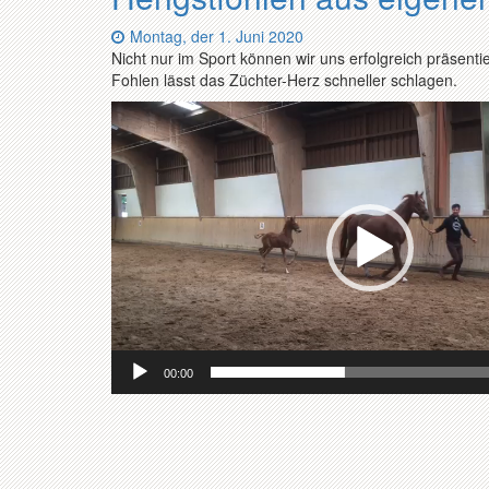
Datum:
Montag, der 1. Juni 2020
Nicht nur im Sport können wir uns erfolgreich präsenti
Fohlen lässt das Züchter-Herz schneller schlagen.
Video-
Player
00:00