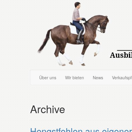
Zum
Hauptinhalt
springen
Über uns
Wir bieten
News
Verkaufsp
Archive
Hengstfohlen aus eigener