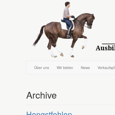
Zum
Hauptinhalt
springen
Über uns
Wir bieten
News
Verkaufsp
Archive
Hengstfohlen