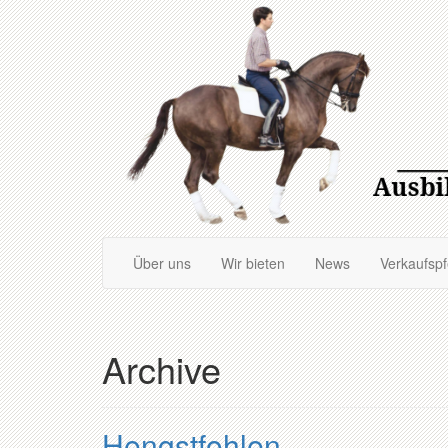
Zum
Hauptinhalt
springen
Über uns
Wir bieten
News
Verkaufsp
Archive
Hengstfohlen