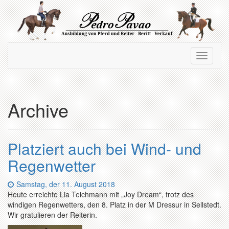
Zum
Hauptinhalt
springen
Navigation
Navigati
ein-/ausblenden
ein-/au
Archive
Platziert auch bei Wind- und
Regenwetter
Datum:
Samstag, der 11. August 2018
Heute erreichte Lia Teichmann mit „Joy Dream“, trotz des
windigen Regenwetters, den 8. Platz in der M Dressur in Sellstedt.
Wir gratulieren der Reiterin.