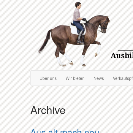
Zum
Hauptinhalt
springen
Über uns
Wir bieten
News
Verkaufsp
Archive
Aus alt mach neu