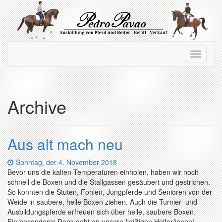
Zum
Hauptinhalt
springen
Navigation
Navigati
ein-/ausblenden
ein-/au
Archive
Aus alt mach neu
Datum:
Sonntag, der 4. November 2018
Bevor uns die kalten Temperaturen einholen, haben wir noch
schnell die Boxen und die Stallgassen gesäubert und gestrichen.
So konnten die Stuten, Fohlen, Jungpferde und Senioren von der
Weide in saubere, helle Boxen ziehen. Auch die Turnier- und
Ausbildungspferde erfreuen sich über helle, saubere Boxen.
Ein besonderer Dank geht an unsere fleißigen Helfer/innen!