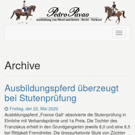
Zum
Hauptinhalt
springen
Navigation
Navigati
ein-/ausblenden
ein-/au
Archive
Ausbildungspferd überzeugt
bei Stutenprüfung
Datum:
Freitag, der 22. Mai 2020
Ausbildungspferd „France Gall“ absolvierte die Stutenprüfung in
Elmlohe mit Verbandsprämie und 1a Preis. Die Tochter des
Franziskus erhielt in den Grundgangarten jeweils 8,0 und eine 8,5
bei Rittigkeit Fremdreiter. Die dressurbetonte Stute von Züchter