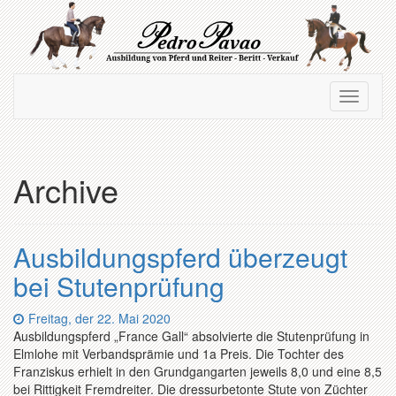
Zum
Hauptinhalt
springen
Navigation
Navigati
ein-/ausblenden
ein-/au
Archive
Ausbildungspferd überzeugt
bei Stutenprüfung
Datum:
Freitag, der 22. Mai 2020
Ausbildungspferd „France Gall“ absolvierte die Stutenprüfung in
Elmlohe mit Verbandsprämie und 1a Preis. Die Tochter des
Franziskus erhielt in den Grundgangarten jeweils 8,0 und eine 8,5
bei Rittigkeit Fremdreiter. Die dressurbetonte Stute von Züchter