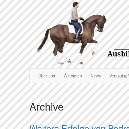
Zum
Hauptinhalt
springen
Über uns
Wir bieten
News
Verkaufsp
Archive
Weitere Erfolge von Pedr