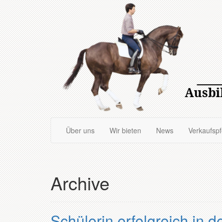
Zum
Hauptinhalt
springen
Über uns
Wir bieten
News
Verkaufsp
Archive
Schülerin erfolgreich in 