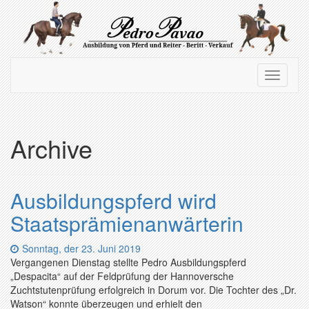
Zum
Hauptinhalt
springen
Navigation
Navigati
ein-/ausblenden
ein-/au
Archive
Ausbildungspferd wird
Staatsprämienanwärterin
Datum:
Sonntag, der 23. Juni 2019
Vergangenen Dienstag stellte Pedro Ausbildungspferd
„Despacita“ auf der Feldprüfung der Hannoversche
Zuchtstutenprüfung erfolgreich in Dorum vor. Die Tochter des „Dr.
Watson“ konnte überzeugen und erhielt den