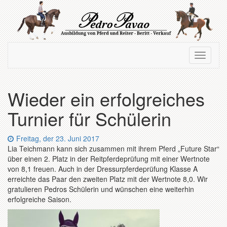
Zum
Hauptinhalt
springen
Navigation
Navigati
ein-/ausblenden
ein-/au
Wieder ein erfolgreiches
Turnier für Schülerin
Datum:
Freitag, der 23. Juni 2017
Lia Teichmann kann sich zusammen mit ihrem Pferd „Future Star“
über einen 2. Platz in der Reitpferdeprüfung mit einer Wertnote
von 8,1 freuen. Auch in der Dressurpferdeprüfung Klasse A
erreichte das Paar den zweiten Platz mit der Wertnote 8,0. Wir
gratulieren Pedros Schülerin und wünschen eine weiterhin
erfolgreiche Saison.