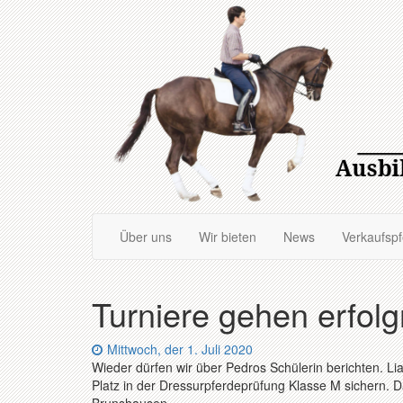
Zum
Hauptinhalt
springen
Über uns
Wir bieten
News
Verkaufsp
Turniere gehen erfolg
Datum:
Mittwoch, der 1. Juli 2020
Wieder dürfen wir über Pedros Schülerin berichten. Li
Platz in der Dressurpferdeprüfung Klasse M sichern. 