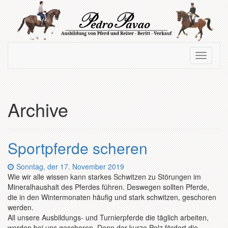
Zum
Hauptinhalt
springen
Navigation
Navigati
ein-/ausblenden
ein-/au
Archive
Sportpferde scheren
Datum:
Sonntag, der 17. November 2019
Wie wir alle wissen kann starkes Schwitzen zu Störungen im
Mineralhaushalt des Pferdes führen. Deswegen sollten Pferde,
die in den Wintermonaten häufig und stark schwitzen, geschoren
werden.
All unsere Ausbildungs- und Turnierpferde die täglich arbeiten,
werden bei uns geschoren. Denn der kurze Pelz fördert die