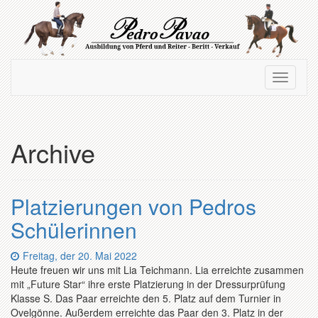
Zum
Hauptinhalt
springen
Navigation
Navigati
ein-/ausblenden
ein-/au
Archive
Platzierungen von Pedros
Schülerinnen
Datum:
Freitag, der 20. Mai 2022
Heute freuen wir uns mit Lia Teichmann. Lia erreichte zusammen
mit „Future Star“ ihre erste Platzierung in der Dressurprüfung
Klasse S. Das Paar erreichte den 5. Platz auf dem Turnier in
Ovelgönne. Außerdem erreichte das Paar den 3. Platz in der