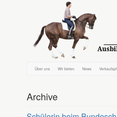
Zum
Hauptinhalt
springen
Über uns
Wir bieten
News
Verkaufsp
Archive
Schülerin beim Bundesch