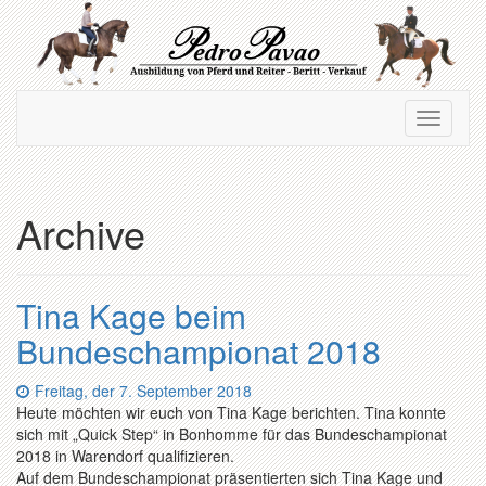
Zum
Hauptinhalt
springen
Navigation
Navigati
ein-/ausblenden
ein-/au
Archive
Tina Kage beim
Bundeschampionat 2018
Datum:
Freitag, der 7. September 2018
Heute möchten wir euch von Tina Kage berichten. Tina konnte
sich mit „Quick Step“ in Bonhomme für das Bundeschampionat
2018 in Warendorf qualifizieren.
Auf dem Bundeschampionat präsentierten sich Tina Kage und