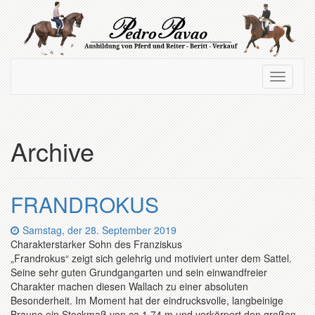
Zum
Hauptinhalt
springen
Navigation
Navigati
ein-/ausblenden
ein-/au
Archive
FRANDROKUS
Datum:
Samstag, der 28. September 2019
Charakterstarker Sohn des Franziskus
„Frandrokus“ zeigt sich gelehrig und motiviert unter dem Sattel.
Seine sehr guten Grundgangarten und sein einwandfreier
Charakter machen diesen Wallach zu einer absoluten
Besonderheit. Im Moment hat der eindrucksvolle, langbeinige
Braune ein Stockmaß von ca 1,74 m und verkörpert den großen,