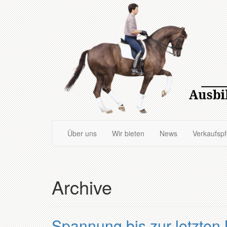
Zum
Hauptinhalt
springen
Über uns
Wir bieten
News
Verkaufsp
Archive
Spannung bis zur letzten