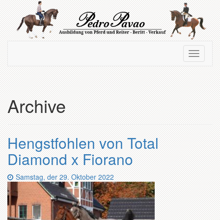
Zum
Hauptinhalt
springen
Navigation
Navigati
ein-/ausblenden
ein-/au
Archive
Hengstfohlen von Total
Diamond x Fiorano
Datum:
Samstag, der 29. Oktober 2022