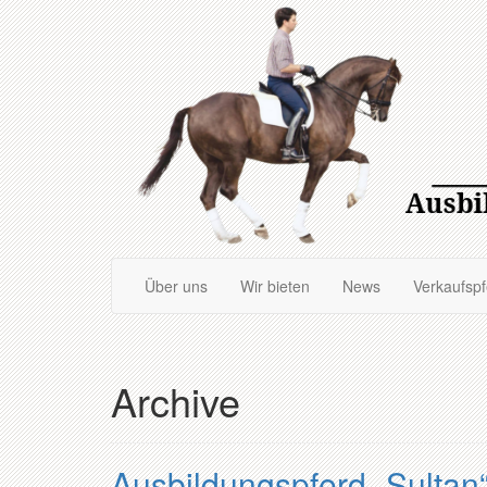
Zum
Hauptinhalt
springen
Über uns
Wir bieten
News
Verkaufsp
Archive
Ausbildungspferd „Sultan“