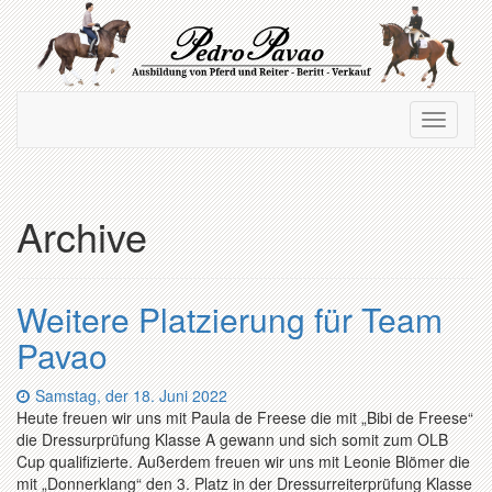
Zum
Hauptinhalt
springen
Navigation
Navigati
ein-/ausblenden
ein-/au
Archive
Weitere Platzierung für Team
Pavao
Datum:
Samstag, der 18. Juni 2022
Heute freuen wir uns mit Paula de Freese die mit „Bibi de Freese“
die Dressurprüfung Klasse A gewann und sich somit zum OLB
Cup qualifizierte. Außerdem freuen wir uns mit Leonie Blömer die
mit „Donnerklang“ den 3. Platz in der Dressurreiterprüfung Klasse