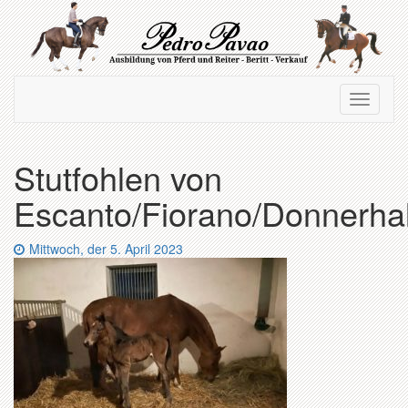
Zum
Hauptinhalt
springen
Navigation
Navigati
ein-/ausblenden
ein-/au
Stutfohlen von
Escanto/Fiorano/Donnerhal
Datum:
Mittwoch, der 5. April 2023