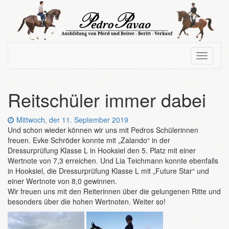
Zum
Hauptinhalt
springen
Navigation
Navigati
ein-/ausblenden
ein-/au
Reitschüler immer dabei
Datum:
Mittwoch, der 11. September 2019
Und schon wieder können wir uns mit Pedros Schülerinnen
freuen. Evke Schröder konnte mit „Zalando“ in der
Dressurprüfung Klasse L in Hooksiel den 5. Platz mit einer
Wertnote von 7,3 erreichen. Und Lia Teichmann konnte ebenfalls
in Hooksiel, die Dressurprüfung Klasse L mit „Future Star“ und
einer Wertnote von 8,0 gewinnen.
Wir freuen uns mit den Reiterinnen über die gelungenen Ritte und
besonders über die hohen Wertnoten. Weiter so!