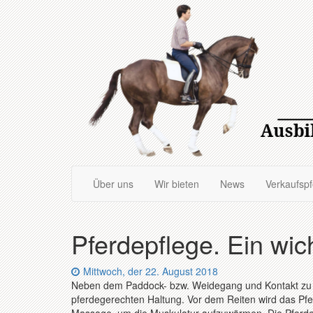
Zum
Hauptinhalt
springen
Über uns
Wir bieten
News
Verkaufsp
Pferdepflege. Ein wic
Datum:
Mittwoch, der 22. August 2018
Neben dem Paddock- bzw. Weidegang und Kontakt zu Ar
pferdegerechten Haltung. Vor dem Reiten wird das Pfe